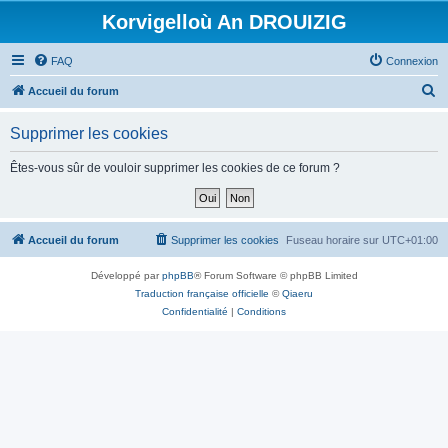
Korvigelloù An DROUIZIG
FAQ
Connexion
R
Accueil du forum
e
Supprimer les cookies
c
h
Êtes-vous sûr de vouloir supprimer les cookies de ce forum ?
e
r
c
Accueil du forum
Supprimer les cookies
Fuseau horaire sur
UTC+01:00
h
Développé par
phpBB
® Forum Software © phpBB Limited
e
Traduction française officielle
©
Qiaeru
r
Confidentialité
|
Conditions