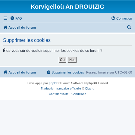
Korvigelloù An DROUIZIG
FAQ
Connexion
R
Accueil du forum
e
Supprimer les cookies
c
h
Êtes-vous sûr de vouloir supprimer les cookies de ce forum ?
e
r
c
Accueil du forum
Supprimer les cookies
Fuseau horaire sur
UTC+01:00
h
Développé par
phpBB
® Forum Software © phpBB Limited
e
Traduction française officielle
©
Qiaeru
r
Confidentialité
|
Conditions