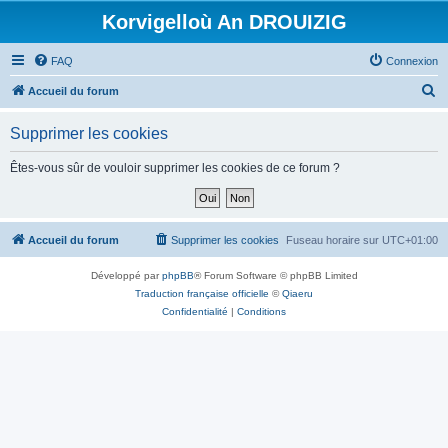
Korvigelloù An DROUIZIG
FAQ
Connexion
R
Accueil du forum
e
Supprimer les cookies
c
h
Êtes-vous sûr de vouloir supprimer les cookies de ce forum ?
e
r
c
Accueil du forum
Supprimer les cookies
Fuseau horaire sur
UTC+01:00
h
Développé par
phpBB
® Forum Software © phpBB Limited
e
Traduction française officielle
©
Qiaeru
r
Confidentialité
|
Conditions