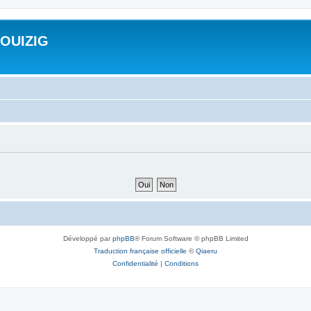
ROUIZIG
Développé par
phpBB
® Forum Software © phpBB Limited
Traduction française officielle
©
Qiaeru
Confidentialité
|
Conditions