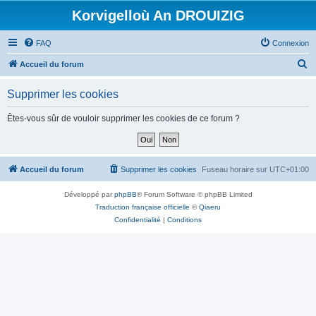
Korvigelloù An DROUIZIG
FAQ
Connexion
R
Accueil du forum
e
Supprimer les cookies
c
h
Êtes-vous sûr de vouloir supprimer les cookies de ce forum ?
e
r
c
Accueil du forum
Supprimer les cookies
Fuseau horaire sur
UTC+01:00
h
Développé par
phpBB
® Forum Software © phpBB Limited
e
Traduction française officielle
©
Qiaeru
r
Confidentialité
|
Conditions