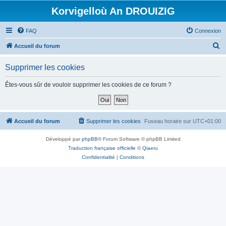
Korvigelloù An DROUIZIG
FAQ
Connexion
R
Accueil du forum
e
Supprimer les cookies
c
h
Êtes-vous sûr de vouloir supprimer les cookies de ce forum ?
e
r
c
Accueil du forum
Supprimer les cookies
Fuseau horaire sur
UTC+01:00
h
Développé par
phpBB
® Forum Software © phpBB Limited
e
Traduction française officielle
©
Qiaeru
r
Confidentialité
|
Conditions