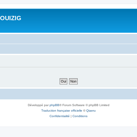
ROUIZIG
Développé par
phpBB
® Forum Software © phpBB Limited
Traduction française officielle
©
Qiaeru
Confidentialité
|
Conditions