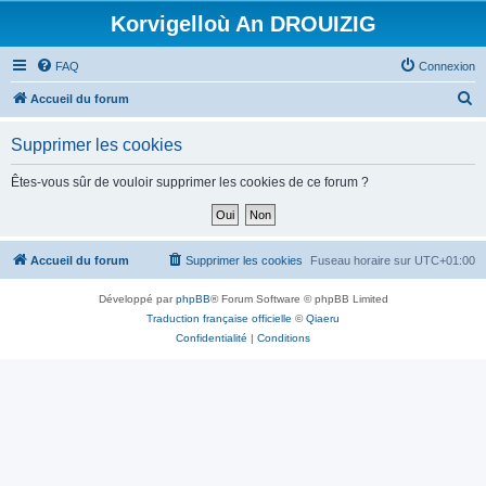
Korvigelloù An DROUIZIG
FAQ
Connexion
R
Accueil du forum
e
Supprimer les cookies
c
h
Êtes-vous sûr de vouloir supprimer les cookies de ce forum ?
e
r
c
Accueil du forum
Supprimer les cookies
Fuseau horaire sur
UTC+01:00
h
Développé par
phpBB
® Forum Software © phpBB Limited
e
Traduction française officielle
©
Qiaeru
r
Confidentialité
|
Conditions