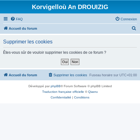
Korvigelloù An DROUIZIG
FAQ
Connexion
R
Accueil du forum
e
Supprimer les cookies
c
h
Êtes-vous sûr de vouloir supprimer les cookies de ce forum ?
e
r
c
Accueil du forum
Supprimer les cookies
Fuseau horaire sur
UTC+01:00
h
Développé par
phpBB
® Forum Software © phpBB Limited
e
Traduction française officielle
©
Qiaeru
r
Confidentialité
|
Conditions