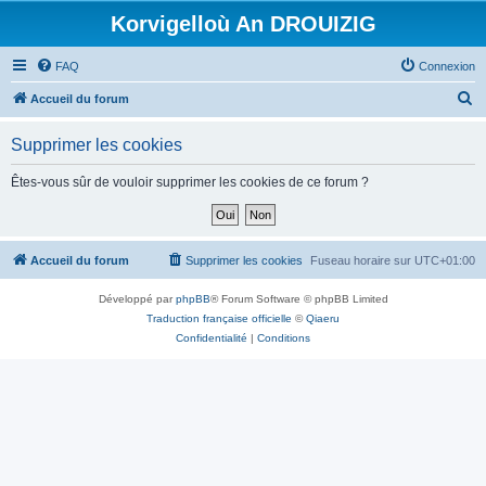
Korvigelloù An DROUIZIG
FAQ
Connexion
R
Accueil du forum
e
Supprimer les cookies
c
h
Êtes-vous sûr de vouloir supprimer les cookies de ce forum ?
e
r
c
Accueil du forum
Supprimer les cookies
Fuseau horaire sur
UTC+01:00
h
Développé par
phpBB
® Forum Software © phpBB Limited
e
Traduction française officielle
©
Qiaeru
r
Confidentialité
|
Conditions