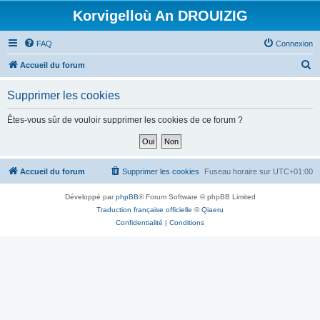
Korvigelloù An DROUIZIG
FAQ
Connexion
R
Accueil du forum
e
Supprimer les cookies
c
h
Êtes-vous sûr de vouloir supprimer les cookies de ce forum ?
e
r
c
Accueil du forum
Supprimer les cookies
Fuseau horaire sur
UTC+01:00
h
Développé par
phpBB
® Forum Software © phpBB Limited
e
Traduction française officielle
©
Qiaeru
r
Confidentialité
|
Conditions