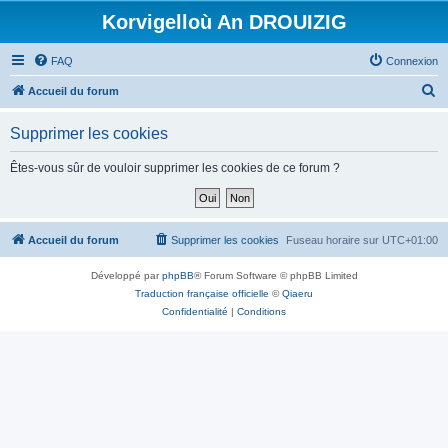
Korvigelloù An DROUIZIG
FAQ
Connexion
R
Accueil du forum
e
Supprimer les cookies
c
h
Êtes-vous sûr de vouloir supprimer les cookies de ce forum ?
e
r
c
Accueil du forum
Supprimer les cookies
Fuseau horaire sur
UTC+01:00
h
Développé par
phpBB
® Forum Software © phpBB Limited
e
Traduction française officielle
©
Qiaeru
r
Confidentialité
|
Conditions