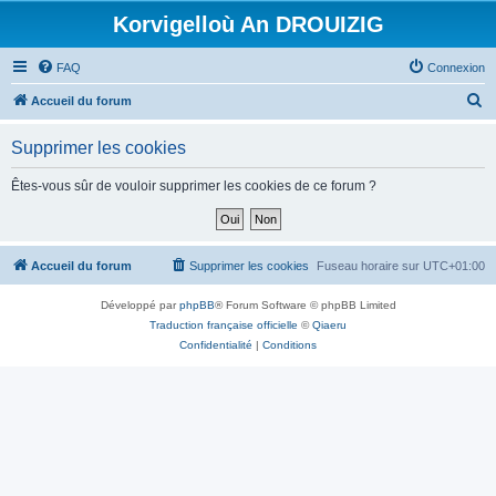
Korvigelloù An DROUIZIG
FAQ
Connexion
R
Accueil du forum
e
Supprimer les cookies
c
h
Êtes-vous sûr de vouloir supprimer les cookies de ce forum ?
e
r
c
Accueil du forum
Supprimer les cookies
Fuseau horaire sur
UTC+01:00
h
Développé par
phpBB
® Forum Software © phpBB Limited
e
Traduction française officielle
©
Qiaeru
r
Confidentialité
|
Conditions