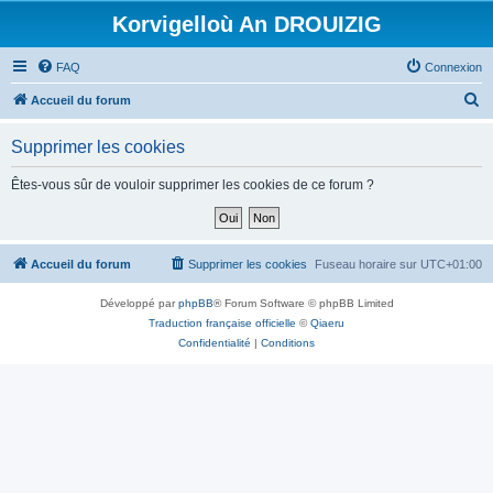
Korvigelloù An DROUIZIG
FAQ
Connexion
R
Accueil du forum
e
Supprimer les cookies
c
h
Êtes-vous sûr de vouloir supprimer les cookies de ce forum ?
e
r
c
Accueil du forum
Supprimer les cookies
Fuseau horaire sur
UTC+01:00
h
Développé par
phpBB
® Forum Software © phpBB Limited
e
Traduction française officielle
©
Qiaeru
r
Confidentialité
|
Conditions