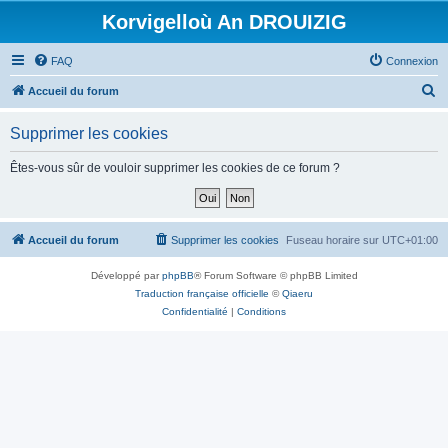
Korvigelloù An DROUIZIG
FAQ
Connexion
R
Accueil du forum
e
Supprimer les cookies
c
h
Êtes-vous sûr de vouloir supprimer les cookies de ce forum ?
e
r
c
Accueil du forum
Supprimer les cookies
Fuseau horaire sur
UTC+01:00
h
Développé par
phpBB
® Forum Software © phpBB Limited
e
Traduction française officielle
©
Qiaeru
r
Confidentialité
|
Conditions