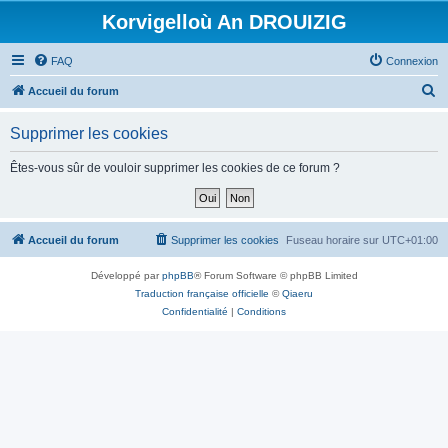
Korvigelloù An DROUIZIG
FAQ
Connexion
R
Accueil du forum
e
Supprimer les cookies
c
h
Êtes-vous sûr de vouloir supprimer les cookies de ce forum ?
e
r
c
Accueil du forum
Supprimer les cookies
Fuseau horaire sur
UTC+01:00
h
Développé par
phpBB
® Forum Software © phpBB Limited
e
Traduction française officielle
©
Qiaeru
r
Confidentialité
|
Conditions