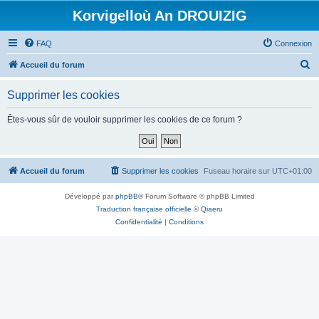
Korvigelloù An DROUIZIG
FAQ
Connexion
R
Accueil du forum
e
Supprimer les cookies
c
h
Êtes-vous sûr de vouloir supprimer les cookies de ce forum ?
e
r
c
Accueil du forum
Supprimer les cookies
Fuseau horaire sur
UTC+01:00
h
Développé par
phpBB
® Forum Software © phpBB Limited
e
Traduction française officielle
©
Qiaeru
r
Confidentialité
|
Conditions