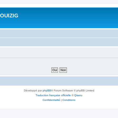
ROUIZIG
Développé par
phpBB
® Forum Software © phpBB Limited
Traduction française officielle
©
Qiaeru
Confidentialité
|
Conditions