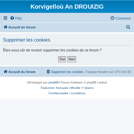
Korvigelloù An DROUIZIG
FAQ
Connexion
R
Accueil du forum
e
Supprimer les cookies
c
h
Êtes-vous sûr de vouloir supprimer les cookies de ce forum ?
e
r
c
Accueil du forum
Supprimer les cookies
Fuseau horaire sur
UTC+01:00
h
Développé par
phpBB
® Forum Software © phpBB Limited
e
Traduction française officielle
©
Qiaeru
r
Confidentialité
|
Conditions