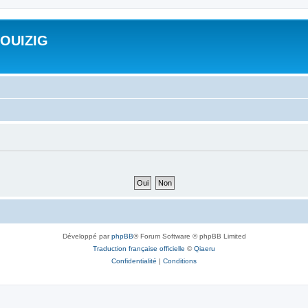
ROUIZIG
Développé par
phpBB
® Forum Software © phpBB Limited
Traduction française officielle
©
Qiaeru
Confidentialité
|
Conditions