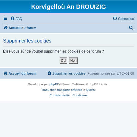
Korvigelloù An DROUIZIG
FAQ
Connexion
R
Accueil du forum
e
Supprimer les cookies
c
h
Êtes-vous sûr de vouloir supprimer les cookies de ce forum ?
e
r
c
Accueil du forum
Supprimer les cookies
Fuseau horaire sur
UTC+01:00
h
Développé par
phpBB
® Forum Software © phpBB Limited
e
Traduction française officielle
©
Qiaeru
r
Confidentialité
|
Conditions