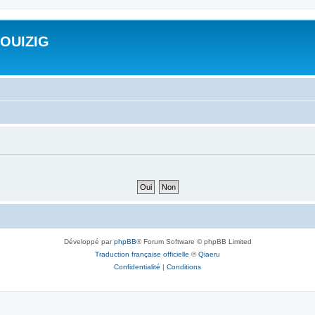
ROUIZIG
Développé par
phpBB
® Forum Software © phpBB Limited
Traduction française officielle
©
Qiaeru
Confidentialité
|
Conditions