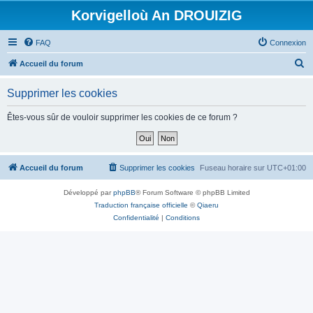
Korvigelloù An DROUIZIG
FAQ
Connexion
R
Accueil du forum
e
Supprimer les cookies
c
h
Êtes-vous sûr de vouloir supprimer les cookies de ce forum ?
e
r
c
Accueil du forum
Supprimer les cookies
Fuseau horaire sur
UTC+01:00
h
Développé par
phpBB
® Forum Software © phpBB Limited
e
Traduction française officielle
©
Qiaeru
r
Confidentialité
|
Conditions