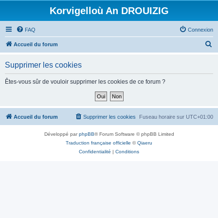
Korvigelloù An DROUIZIG
FAQ
Connexion
R
Accueil du forum
e
Supprimer les cookies
c
h
Êtes-vous sûr de vouloir supprimer les cookies de ce forum ?
e
r
c
Accueil du forum
Supprimer les cookies
Fuseau horaire sur
UTC+01:00
h
Développé par
phpBB
® Forum Software © phpBB Limited
e
Traduction française officielle
©
Qiaeru
r
Confidentialité
|
Conditions