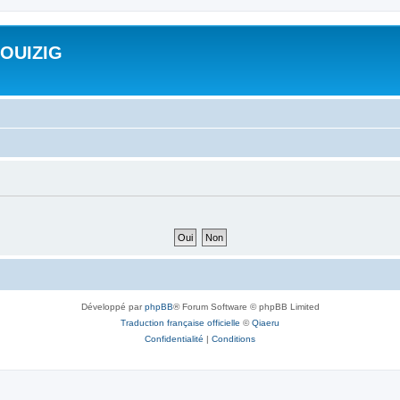
ROUIZIG
Développé par
phpBB
® Forum Software © phpBB Limited
Traduction française officielle
©
Qiaeru
Confidentialité
|
Conditions