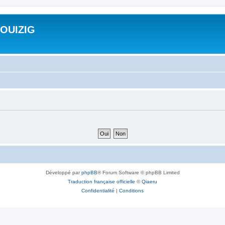
ROUIZIG
Développé par
phpBB
® Forum Software © phpBB Limited
Traduction française officielle
©
Qiaeru
Confidentialité
|
Conditions