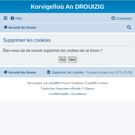
Korvigelloù An DROUIZIG
FAQ
Connexion
R
Accueil du forum
e
Supprimer les cookies
c
h
Êtes-vous sûr de vouloir supprimer les cookies de ce forum ?
e
r
c
Accueil du forum
Supprimer les cookies
Fuseau horaire sur
UTC+01:00
h
Développé par
phpBB
® Forum Software © phpBB Limited
e
Traduction française officielle
©
Qiaeru
r
Confidentialité
|
Conditions