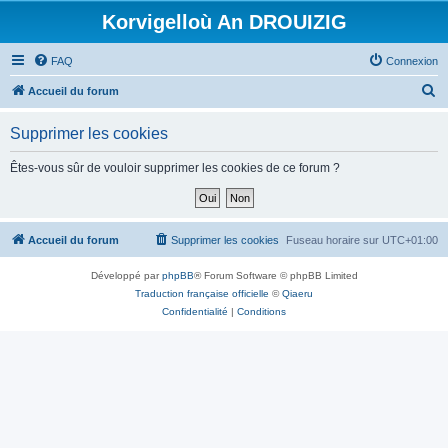
Korvigelloù An DROUIZIG
FAQ
Connexion
R
Accueil du forum
e
Supprimer les cookies
c
h
Êtes-vous sûr de vouloir supprimer les cookies de ce forum ?
e
r
c
Accueil du forum
Supprimer les cookies
Fuseau horaire sur
UTC+01:00
h
Développé par
phpBB
® Forum Software © phpBB Limited
e
Traduction française officielle
©
Qiaeru
r
Confidentialité
|
Conditions