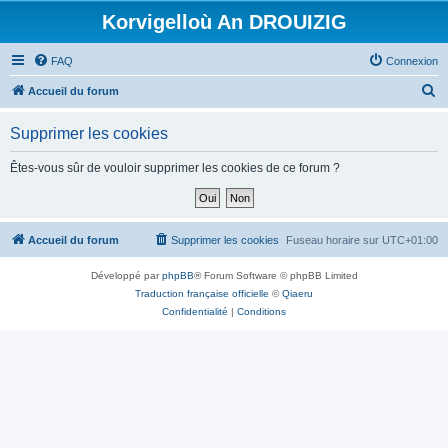
Korvigelloù An DROUIZIG
FAQ
Connexion
R
Accueil du forum
e
Supprimer les cookies
c
h
Êtes-vous sûr de vouloir supprimer les cookies de ce forum ?
e
r
c
Accueil du forum
Supprimer les cookies
Fuseau horaire sur
UTC+01:00
h
Développé par
phpBB
® Forum Software © phpBB Limited
e
Traduction française officielle
©
Qiaeru
r
Confidentialité
|
Conditions