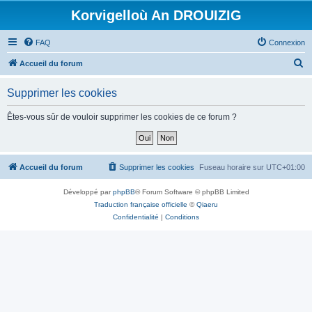
Korvigelloù An DROUIZIG
FAQ
Connexion
R
Accueil du forum
e
Supprimer les cookies
c
h
Êtes-vous sûr de vouloir supprimer les cookies de ce forum ?
e
r
c
Accueil du forum
Supprimer les cookies
Fuseau horaire sur
UTC+01:00
h
Développé par
phpBB
® Forum Software © phpBB Limited
e
Traduction française officielle
©
Qiaeru
r
Confidentialité
|
Conditions