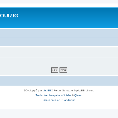
ROUIZIG
Développé par
phpBB
® Forum Software © phpBB Limited
Traduction française officielle
©
Qiaeru
Confidentialité
|
Conditions