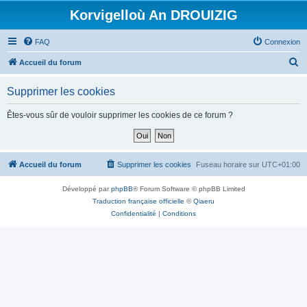
Korvigelloù An DROUIZIG
FAQ
Connexion
R
Accueil du forum
e
Supprimer les cookies
c
h
Êtes-vous sûr de vouloir supprimer les cookies de ce forum ?
e
r
c
Accueil du forum
Supprimer les cookies
Fuseau horaire sur
UTC+01:00
h
Développé par
phpBB
® Forum Software © phpBB Limited
e
Traduction française officielle
©
Qiaeru
r
Confidentialité
|
Conditions