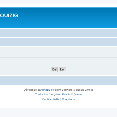
ROUIZIG
Développé par
phpBB
® Forum Software © phpBB Limited
Traduction française officielle
©
Qiaeru
Confidentialité
|
Conditions