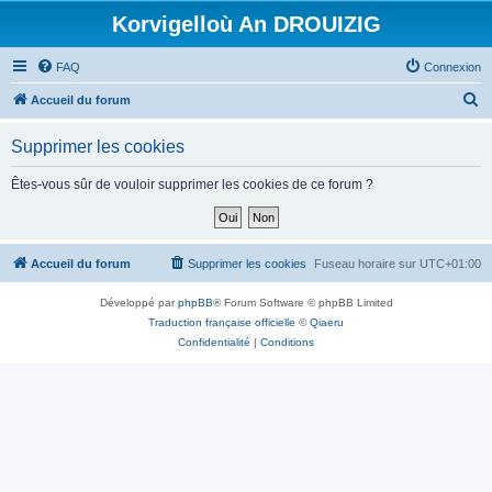
Korvigelloù An DROUIZIG
FAQ
Connexion
R
Accueil du forum
e
Supprimer les cookies
c
h
Êtes-vous sûr de vouloir supprimer les cookies de ce forum ?
e
r
c
Accueil du forum
Supprimer les cookies
Fuseau horaire sur
UTC+01:00
h
Développé par
phpBB
® Forum Software © phpBB Limited
e
Traduction française officielle
©
Qiaeru
r
Confidentialité
|
Conditions