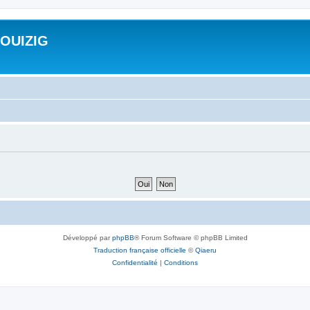
ROUIZIG
Développé par
phpBB
® Forum Software © phpBB Limited
Traduction française officielle
©
Qiaeru
Confidentialité
|
Conditions