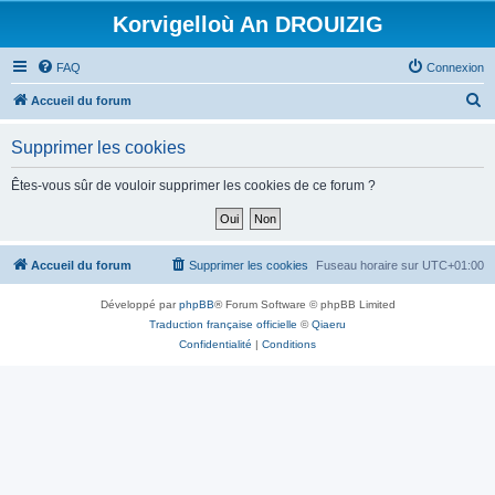
Korvigelloù An DROUIZIG
FAQ
Connexion
R
Accueil du forum
e
Supprimer les cookies
c
h
Êtes-vous sûr de vouloir supprimer les cookies de ce forum ?
e
r
c
Accueil du forum
Supprimer les cookies
Fuseau horaire sur
UTC+01:00
h
Développé par
phpBB
® Forum Software © phpBB Limited
e
Traduction française officielle
©
Qiaeru
r
Confidentialité
|
Conditions