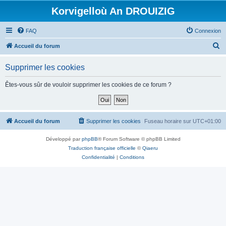
Korvigelloù An DROUIZIG
FAQ
Connexion
R
Accueil du forum
e
Supprimer les cookies
c
h
Êtes-vous sûr de vouloir supprimer les cookies de ce forum ?
e
r
c
Accueil du forum
Supprimer les cookies
Fuseau horaire sur
UTC+01:00
h
Développé par
phpBB
® Forum Software © phpBB Limited
e
Traduction française officielle
©
Qiaeru
r
Confidentialité
|
Conditions