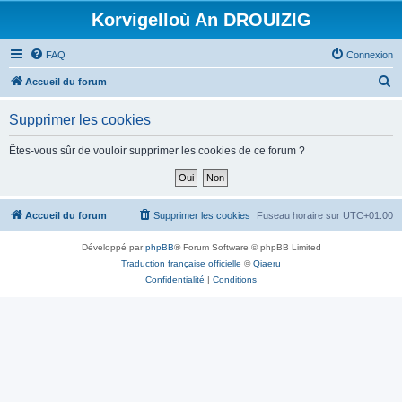
Korvigelloù An DROUIZIG
FAQ
Connexion
R
Accueil du forum
e
Supprimer les cookies
c
h
Êtes-vous sûr de vouloir supprimer les cookies de ce forum ?
e
r
c
Accueil du forum
Supprimer les cookies
Fuseau horaire sur
UTC+01:00
h
Développé par
phpBB
® Forum Software © phpBB Limited
e
Traduction française officielle
©
Qiaeru
r
Confidentialité
|
Conditions