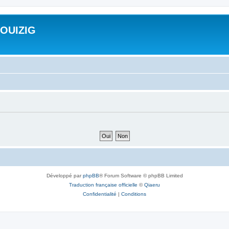
ROUIZIG
Développé par
phpBB
® Forum Software © phpBB Limited
Traduction française officielle
©
Qiaeru
Confidentialité
|
Conditions