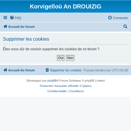
Korvigelloù An DROUIZIG
FAQ
Connexion
R
Accueil du forum
e
Supprimer les cookies
c
h
Êtes-vous sûr de vouloir supprimer les cookies de ce forum ?
e
r
c
Accueil du forum
Supprimer les cookies
Fuseau horaire sur
UTC+01:00
h
Développé par
phpBB
® Forum Software © phpBB Limited
e
Traduction française officielle
©
Qiaeru
r
Confidentialité
|
Conditions