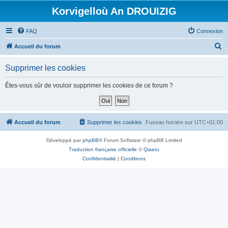
Korvigelloù An DROUIZIG
FAQ
Connexion
R
Accueil du forum
e
Supprimer les cookies
c
h
Êtes-vous sûr de vouloir supprimer les cookies de ce forum ?
e
r
c
Accueil du forum
Supprimer les cookies
Fuseau horaire sur
UTC+01:00
h
Développé par
phpBB
® Forum Software © phpBB Limited
e
Traduction française officielle
©
Qiaeru
r
Confidentialité
|
Conditions