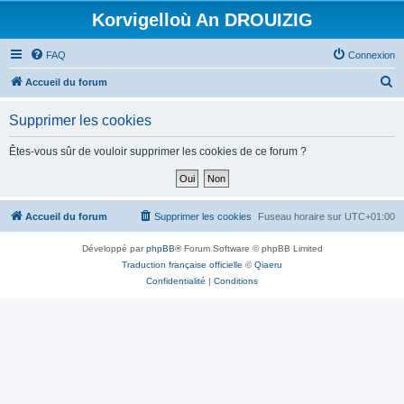
Korvigelloù An DROUIZIG
FAQ
Connexion
R
Accueil du forum
e
Supprimer les cookies
c
h
Êtes-vous sûr de vouloir supprimer les cookies de ce forum ?
e
r
c
Accueil du forum
Supprimer les cookies
Fuseau horaire sur
UTC+01:00
h
Développé par
phpBB
® Forum Software © phpBB Limited
e
Traduction française officielle
©
Qiaeru
r
Confidentialité
|
Conditions