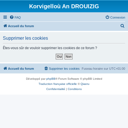
Korvigelloù An DROUIZIG
FAQ
Connexion
R
Accueil du forum
e
Supprimer les cookies
c
h
Êtes-vous sûr de vouloir supprimer les cookies de ce forum ?
e
r
c
Accueil du forum
Supprimer les cookies
Fuseau horaire sur
UTC+01:00
h
Développé par
phpBB
® Forum Software © phpBB Limited
e
Traduction française officielle
©
Qiaeru
r
Confidentialité
|
Conditions