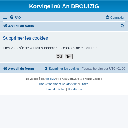
Korvigelloù An DROUIZIG
FAQ
Connexion
R
Accueil du forum
e
Supprimer les cookies
c
h
Êtes-vous sûr de vouloir supprimer les cookies de ce forum ?
e
r
c
Accueil du forum
Supprimer les cookies
Fuseau horaire sur
UTC+01:00
h
Développé par
phpBB
® Forum Software © phpBB Limited
e
Traduction française officielle
©
Qiaeru
r
Confidentialité
|
Conditions