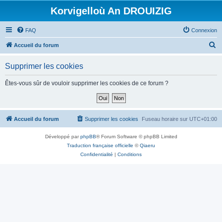
Korvigelloù An DROUIZIG
FAQ
Connexion
R
Accueil du forum
e
Supprimer les cookies
c
h
Êtes-vous sûr de vouloir supprimer les cookies de ce forum ?
e
r
c
Accueil du forum
Supprimer les cookies
Fuseau horaire sur
UTC+01:00
h
Développé par
phpBB
® Forum Software © phpBB Limited
e
Traduction française officielle
©
Qiaeru
r
Confidentialité
|
Conditions