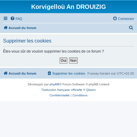
Korvigelloù An DROUIZIG
FAQ
Connexion
R
Accueil du forum
e
Supprimer les cookies
c
h
Êtes-vous sûr de vouloir supprimer les cookies de ce forum ?
e
r
c
Accueil du forum
Supprimer les cookies
Fuseau horaire sur
UTC+01:00
h
Développé par
phpBB
® Forum Software © phpBB Limited
e
Traduction française officielle
©
Qiaeru
r
Confidentialité
|
Conditions