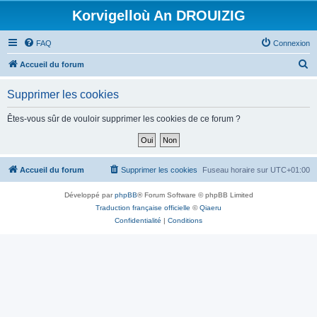
Korvigelloù An DROUIZIG
FAQ
Connexion
R
Accueil du forum
e
Supprimer les cookies
c
h
Êtes-vous sûr de vouloir supprimer les cookies de ce forum ?
e
r
c
Accueil du forum
Supprimer les cookies
Fuseau horaire sur
UTC+01:00
h
Développé par
phpBB
® Forum Software © phpBB Limited
e
Traduction française officielle
©
Qiaeru
r
Confidentialité
|
Conditions