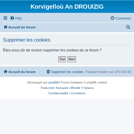
Korvigelloù An DROUIZIG
FAQ
Connexion
R
Accueil du forum
e
Supprimer les cookies
c
h
Êtes-vous sûr de vouloir supprimer les cookies de ce forum ?
e
r
c
Accueil du forum
Supprimer les cookies
Fuseau horaire sur
UTC+01:00
h
Développé par
phpBB
® Forum Software © phpBB Limited
e
Traduction française officielle
©
Qiaeru
r
Confidentialité
|
Conditions