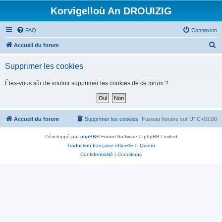
Korvigelloù An DROUIZIG
FAQ
Connexion
R
Accueil du forum
e
Supprimer les cookies
c
h
Êtes-vous sûr de vouloir supprimer les cookies de ce forum ?
e
r
c
Accueil du forum
Supprimer les cookies
Fuseau horaire sur
UTC+01:00
h
Développé par
phpBB
® Forum Software © phpBB Limited
e
Traduction française officielle
©
Qiaeru
r
Confidentialité
|
Conditions