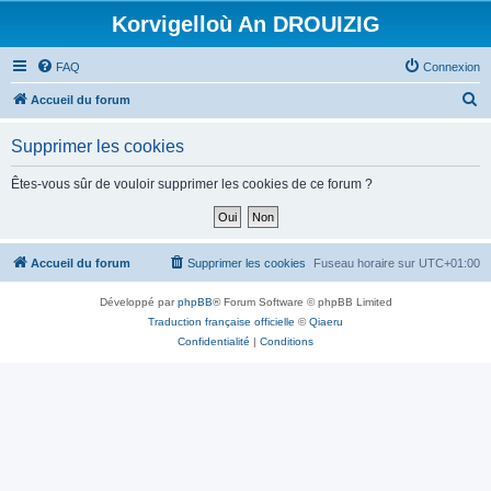
Korvigelloù An DROUIZIG
FAQ
Connexion
R
Accueil du forum
e
Supprimer les cookies
c
h
Êtes-vous sûr de vouloir supprimer les cookies de ce forum ?
e
r
c
Accueil du forum
Supprimer les cookies
Fuseau horaire sur
UTC+01:00
h
Développé par
phpBB
® Forum Software © phpBB Limited
e
Traduction française officielle
©
Qiaeru
r
Confidentialité
|
Conditions